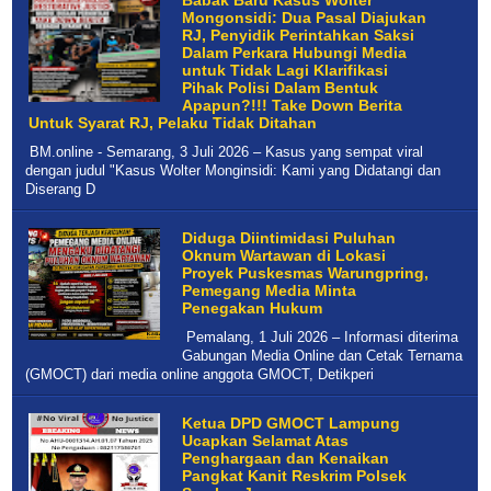
Babak Baru Kasus Wolter
Mongonsidi: Dua Pasal Diajukan
RJ, Penyidik Perintahkan Saksi
Dalam Perkara Hubungi Media
untuk Tidak Lagi Klarifikasi
Pihak Polisi Dalam Bentuk
Apapun?!!! Take Down Berita
Untuk Syarat RJ, Pelaku Tidak Ditahan
BM.online - Semarang, 3 Juli 2026 – Kasus yang sempat viral
dengan judul "Kasus Wolter Monginsidi: Kami yang Didatangi dan
Diserang D
Diduga Diintimidasi Puluhan
Oknum Wartawan di Lokasi
Proyek Puskesmas Warungpring,
Pemegang Media Minta
Penegakan Hukum
Pemalang, 1 Juli 2026 – Informasi diterima
Gabungan Media Online dan Cetak Ternama
(GMOCT) dari media online anggota GMOCT, Detikperi
Ketua DPD GMOCT Lampung
Ucapkan Selamat Atas
Penghargaan dan Kenaikan
Pangkat Kanit Reskrim Polsek