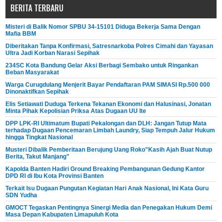
BERITA TERBARU
Misteri di Balik Nomor SPBU 34-15101 Diduga Bekerja Sama Dengan
Mafia BBM
Diberitakan Tanpa Konfirmasi, Satresnarkoba Polres Cimahi dan Yayasan
Ultra Jadi Korban Narasi Sepihak
234SC Kota Bandung Gelar Aksi Berbagi Sembako untuk Ringankan
Beban Masyarakat
Warga Curugdulang Menjerit Bayar Pendaftaran PAM SIMASI Rp.500 000
Dinonaktifkan Sepihak
Elis Setiawati Duduga Terkena Tekanan Ekonomi dan Halusinasi, Jonatan
Minta Pihak Kepolisian Priksa Atas Dugaan UU Ite
DPP LPK-RI Ultimatum Bupati Pekalongan dan DLH: Jangan Tutup Mata
terhadap Dugaan Pencemaran Limbah Laundry, Siap Tempuh Jalur Hukum
hingga Tingkat Nasional
Musteri Dibalik Pemberitaan Berujung Uang Roko"Kasih Ajah Buat Nutup
Berita, Takut Manjang"
Kapolda Banten Hadiri Ground Breaking Pembangunan Gedung Kantor
DPD RI di Ibu Kota Provinsi Banten
Terkait Isu Dugaan Pungutan Kegiatan Hari Anak Nasional, Ini Kata Guru
SDN Yudha
GMOCT Tegaskan Pentingnya Sinergi Media dan Penegakan Hukum Demi
Masa Depan Kabupaten Limapuluh Kota