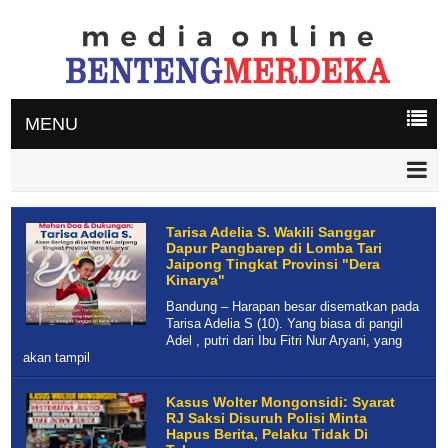
MENU
Tarisa Adelia S. Wakili Sanggar
Dapur Pangbarep di Lomba Tari
Jaipong Tingkat Provinsi "Dera
Kinarya"
Bandung – Harapan besar disematkan pada
Tarisa Adelia S (10). Yang biasa di pangil
Adel , putri dari Ibu Fitri Nur Aryani, yang
akan tampil
Kasus Wolter Mongonsidi: Syarat
RJ Saksi Disuruh Polisi Minta
Hapus Berita, Pelaku Tidak Di