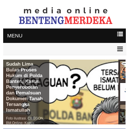
MENU
Sudah Lima
Bulan Proses
Hukum di Polda
Banten, Kasus
Penyerobotan
dan Pemalsuan
Dokumen Tanah
Tersangka
Ismatullah
Foto ilustrasi. CILEGON,
BM.Online- Kasus
penyerobotan dan