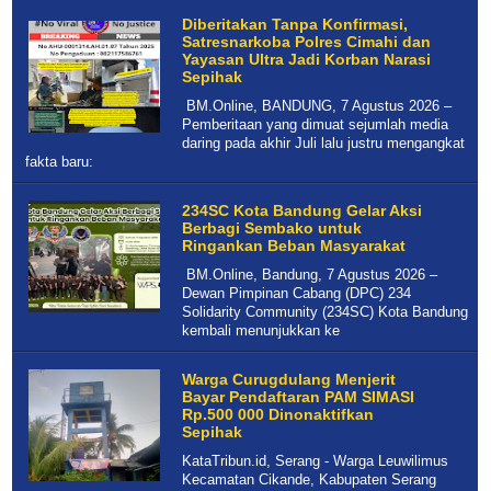
pemalsuan dokumen
Diberitakan Tanpa Konfirmasi,
terhadap lahan milik PT
Satresnarkoba Polres Cimahi dan
Pancapuri Indoperkasa
Yayasan Ultra Jadi Korban Narasi
yang dilakukan oleh t...
Sepihak
BM.Online, BANDUNG, 7 Agustus 2026 –
Pemberitaan yang dimuat sejumlah media
daring pada akhir Juli lalu justru mengangkat
fakta baru:
234SC Kota Bandung Gelar Aksi
Berbagi Sembako untuk
Ringankan Beban Masyarakat
BM.Online, Bandung, 7 Agustus 2026 –
Dewan Pimpinan Cabang (DPC) 234
Solidarity Community (234SC) Kota Bandung
kembali menunjukkan ke
Warga Curugdulang Menjerit
Bayar Pendaftaran PAM SIMASI
Rp.500 000 Dinonaktifkan
Sepihak
KataTribun.id, Serang - Warga Leuwilimus
Kecamatan Cikande, Kabupaten Serang