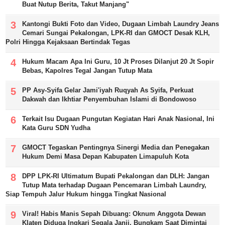
Buat Nutup Berita, Takut Manjang"
Kantongi Bukti Foto dan Video, Dugaan Limbah Laundry Jeans
Cemari Sungai Pekalongan, LPK-RI dan GMOCT Desak KLH,
Polri Hingga Kejaksaan Bertindak Tegas
Hukum Macam Apa Ini Guru, 10 Jt Proses Dilanjut 20 Jt Sopir
Bebas, Kapolres Tegal Jangan Tutup Mata
PP Asy-Syifa Gelar Jami'iyah Ruqyah As Syifa, Perkuat
Dakwah dan Ikhtiar Penyembuhan Islami di Bondowoso
Terkait Isu Dugaan Pungutan Kegiatan Hari Anak Nasional, Ini
Kata Guru SDN Yudha
GMOCT Tegaskan Pentingnya Sinergi Media dan Penegakan
Hukum Demi Masa Depan Kabupaten Limapuluh Kota
DPP LPK-RI Ultimatum Bupati Pekalongan dan DLH: Jangan
Tutup Mata terhadap Dugaan Pencemaran Limbah Laundry,
Siap Tempuh Jalur Hukum hingga Tingkat Nasional
Viral! Habis Manis Sepah Dibuang: Oknum Anggota Dewan
Klaten Diduga Ingkari Segala Janji, Bungkam Saat Dimintai