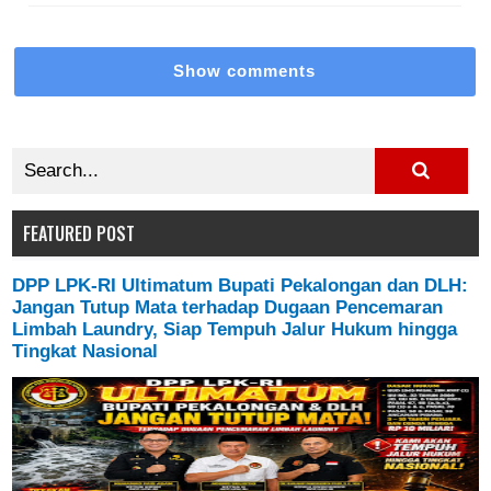
Show comments
FEATURED POST
DPP LPK-RI Ultimatum Bupati Pekalongan dan DLH:
Jangan Tutup Mata terhadap Dugaan Pencemaran
Limbah Laundry, Siap Tempuh Jalur Hukum hingga
Tingkat Nasional