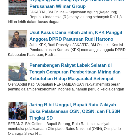
Perusahaan Wilmar Group
JAKARTA, BM.Online – Kejaksaan Agung (Kejagung)
Republik Indonesia (RI) menyita uang sebanyak Rp11,8
triliun lebih dalam kasus dugaan ...
Usut Kasus Dana Hibah Jatim, KPK Panggil
Anggota DPRD Pasuruan Rudi Hartono
Jubir KPK, Budi Prasetyo. JAKARTA, BM.Online – Komisi
Pemberantasan Korupsi (KPK) memanggil anggota DPRD
Kabupaten Pasuruan, Rudi ...
Penambangan Rakyat Lebak Selatan di
Tengah Gempuran Pemberitaan Miring dan
Kebutuhan Hidup Masyarakat Setempat
Oleh: Abdul Kabir Albantani PERTAMBANGAN rakyat memiliki peran
penting dalam perekonomian Indonesia, namun perlu dikelola dengan
...
Jaring Bibit Unggul, Bupati Ratu Zakiyah
Buka Pelaksanaan OSN, O2SN, dan FLS3N
Tingkat SD
SERANG, BM.Online – Bupati Serang, Ratu Rachmatuzakiyah
membuka pelaksanaan Olimpiade Sains Nasional (OSN), Olimpiade
Olahraga Siswa N ...