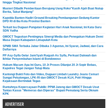
hingga Tingkat Nasional
Musteri Dibalik Pemberitaan Berujung Uang Roko"Kasih Ajah Buat Nutup
Berita, Takut Manjang"
Kapolda Banten Hadiri Ground Breaking Pembangunan Gedung Kantor
DPD RI di Ibu Kota Provinsi Banten
Terkait Isu Dugaan Pungutan Kegiatan Hari Anak Nasional, Ini Kata Guru
SDN Yudha
GMOCT Tegaskan Pentingnya Sinergi Media dan Penegakan Hukum Demi
Masa Depan Kabupaten Limapuluh Kota
SPMB SMA Terbuka Jabar Dibuka 3 Agustus, Ini Syarat, Jadwal, dan Cara
Daftarnya
PP Asy-Syifa Gelar Jami'iyah Ruqyah As Syifa, Perkuat Dakwah dan
Ikhtiar Penyembuhan Islami di Bondowoso
Hukum Macam Apa Ini Guru, 10 Jt Proses Dilanjut 20 Jt Sopir Bebas,
Kapolres Tegal Jangan Tutup Mata
Kantongi Bukti Foto dan Video, Dugaan Limbah Laundry Jeans Cemari
Sungai Pekalongan, LPK-RI dan GMOCT Desak KLH, Polri Hingga
Kejaksaan Bertindak Tegas
Runtuhnya Kepercayaan Publik: PPWI Jateng dan GMOCT Desak Usut
Tuntas Kasus "Memeras dan Diperas" Bupati Pemalang Serta Oknum
KPK
ADVERTISER