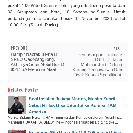
pukul 14.00 Wib di Siantar Hotel, yang diikuti oleh peserta dari
33 Kabupaten dan Kota, 18 Sasana se-Sumut. Untuk
pertandingan direncanakan besok, 14 November 2023, pukul
10.00 Wib.
(S.Hadi Purba)
PREVIOUS
NEXT
Hampir Nabrak 3 Pria Di
Pemasangan Drainase
SPBU Gadobangkong,
U-Ditch Di Jalan
Akhirnya Sopir Mobil Bok D
Malabar-Junti Diduga
8947 SA Meminta Maaf
Kurang Pengawasan Dan
Tidak Sesuai Spesifikasi.
Related Posts:
Soal Insiden Juliana Marins, Menko Yusril
Sebut RI Tak Bisa Dituntut ke Komisi HAM
Amerika
Menko Bidang Hukum, HAM, Imigrasi dan Pemasyarakatan, Yusril Ihza
Mahendra. JAKARTA, BM.Online – Indonesia tidak bisa dituntut ke ...
Kejagung Sita Uang Rp 11,8 Triliun dari Lima