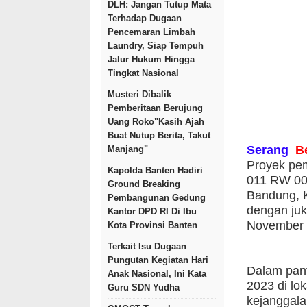
DLH: Jangan Tutup Mata
Terhadap Dugaan
Pencemaran Limbah
Laundry, Siap Tempuh
Jalur Hukum Hingga
Tingkat Nasional
Musteri Dibalik
Pemberitaan Berujung
Uang Roko"Kasih Ajah
Buat Nutup Berita, Takut
Serang_
B
Manjang"
Proyek pem
Kapolda Banten Hadiri
011 RW 00
Ground Breaking
Bandung, K
Pembangunan Gedung
dengan juk
Kantor DPD RI Di Ibu
November
Kota Provinsi Banten
Terkait Isu Dugaan
Pungutan Kegiatan Hari
Dalam pan
Anak Nasional, Ini Kata
2023 di lo
Guru SDN Yudha
kejanggala