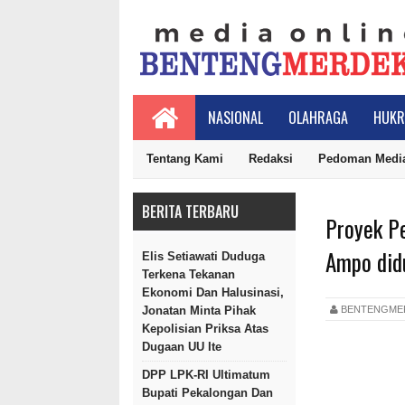
NASIONAL
OLAHRAGA
HUKR
Tentang Kami
Redaksi
Pedoman Media
BERITA TERBARU
Proyek P
Ampo did
Elis Setiawati Duduga
Terkena Tekanan
Ekonomi Dan Halusinasi,
BENTENGM
Jonatan Minta Pihak
Kepolisian Priksa Atas
Dugaan UU Ite
DPP LPK-RI Ultimatum
Bupati Pekalongan Dan