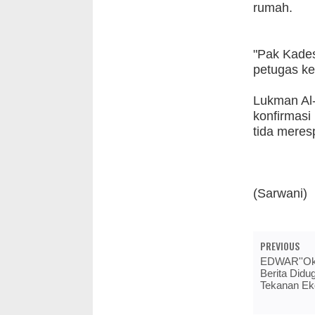
rumah.
"Pak Kades 
petugas k
Lukman Al
konfirmas
tida mere
(Sarwani)
PREVIOUS
EDWAR''Ok
Berita Did
Tekanan Ek