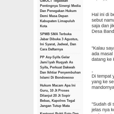
GMOCT Tegaskan
Pentingnya Sinergi Media
Dan Penegakan Hukum
Hal ini di
Demi Masa Depan
sebut nam
Kabupaten Limapuluh
saja dan ji
Kota
Desa Band
SPMB SMA Terbuka
Jabar Dibuka 3 Agustus,
Ini Syarat, Jadwal, Dan
"Kalau saya
Cara Daftarnya
ada masal 
PP Asy-Syifa Gelar
datang ke
Jami'iyah Ruqyah As
Syifa, Perkuat Dakwah
,
Dan Ikhtiar Penyembuhan
Di tempat
Islami Di Bondowoso
yang ke se
Hukum Macam Apa Ini
mandornya,
Guru, 10 Jt Proses
Dilanjut 20 Jt Sopir
Bebas, Kapolres Tegal
"Sudah di 
Jangan Tutup Mata
jelas nya 
Kantongi Bukti Foto Dan