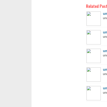
Related Post
un
und
un
und
un
und
un
und
un
und