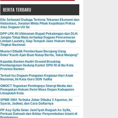
BERITA TERBARU
Elis Setiawati Duduga Terkena Tekanan Ekonomi dan
Halusinasi, Jonatan Minta Pihak Kepolisian Priksa
Atas Dugaan UU Ite
DPP LPK-RI Ultimatum Bupati Pekalongan dan DLH:
Jangan Tutup Mata terhadap Dugaan Pencemaran
Limbah Laundry, Siap Tempuh Jalur Hukum hingga
Tingkat Nasional
Musteri Dibalik Pemberitaan Berujung Uang
Roko"Kasih Ajah Buat Nutup Berita, Takut Manjang"
Kapolda Banten Hadiri Ground Breaking
Pembangunan Gedung Kantor DPD RI di Ibu Kota
Provinsi Banten
Terkait Isu Dugaan Pungutan Kegiatan Hari Anak
Nasional, Ini Kata Guru SDN Yudha
GMOCT Tegaskan Pentingnya Sinergi Media dan
Penegakan Hukum Demi Masa Depan Kabupaten
Limapuluh Kota
SPMB SMA Terbuka Jabar Dibuka 3 Agustus, Ini
Syarat, Jadwal, dan Cara Daftarnya
PP Asy-Syifa Gelar Jami'iyah Ruqyah As Syifa,
Perkuat Dakwah dan Ikhtiar Penyembuhan Islami di
Bondowoso