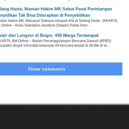
dang Hasto, Mantan Hakim MK Sebut Pasal Perintangan
nyidikan Tak Bisa Diterapkan di Penyelidikan
ntan Hakim MK, Maruarar Siahaan menjadi Ahli di Sidang Hasto. JAKARTA,
Online – Kubu Sekretaris Jenderal (Sekjen) Partai Dem ...
njir dan Longsor di Bogor, 449 Warga Terdampak
KARTA, BM.Online – Badan Penanggulangan Bencana Daerah (BPBD)
upaten Bogor mencatat sebanyak 49 bencana terjadi di 48 titik di wi ...
Show comments