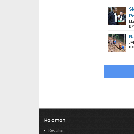
Si
Pe
Ma
BM.
Ba
JA
Kab
Halaman
Redaksi