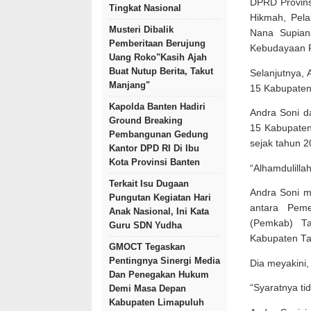
DPRD Provins
Tingkat Nasional
Hikmah, Pela
Musteri Dibalik
Nana Supian
Pemberitaan Berujung
Kebudayaan P
Uang Roko"Kasih Ajah
Buat Nutup Berita, Takut
Selanjutnya,
Manjang"
15 Kabupaten
Kapolda Banten Hadiri
Andra Soni 
Ground Breaking
15 Kabupaten 
Pembangunan Gedung
sejak tahun 2
Kantor DPD RI Di Ibu
Kota Provinsi Banten
“Alhamdulillah
Terkait Isu Dugaan
Andra Soni m
Pungutan Kegiatan Hari
antara Peme
Anak Nasional, Ini Kata
(Pemkab) Ta
Guru SDN Yudha
Kabupaten Ta
GMOCT Tegaskan
Pentingnya Sinergi Media
Dia meyakini,
Dan Penegakan Hukum
“Syaratnya ti
Demi Masa Depan
Kabupaten Limapuluh