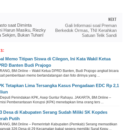
NEXT
sto saat Diminta
Gali Informasi soal Preman
i Harun Masiku, Riezky
Berkedok Ormas, TNI Kerahkan
da Sekjen, Bukan Tuhan!
Satuan Telik Sandi
s:
al Memo Titipan Siswa di Cilegon, Ini Kata Wakil Ketua
RD Banten Budi Prajogo
RANG, BM.Online – Wakil Ketua DPRD Banten, Budi Prajogo angkat bicara
kait pemberitaan memo bertandatangan dan foto dirinya yang ...
K Tetapkan Lima Tersangka Kasus Pengadaan EDC Rp 2,1
iliun
t Deputi Penindakan KPK, Asep Guntur Rahayu. JAKARTA, BM.Online –
misi Pemberantasan Korupsi (KPK) menetapkan lima orang ters ...
3 Desa di Kabupaten Serang Sudah Miliki SK Kopdes
rah Putih
RANG, BM.Online – Pemerintah Kabupaten (Pemkab) Serang memastikan
banyak 326 Desa di 29 Kecamatan bakal segera memiliki Surat Kepu ...