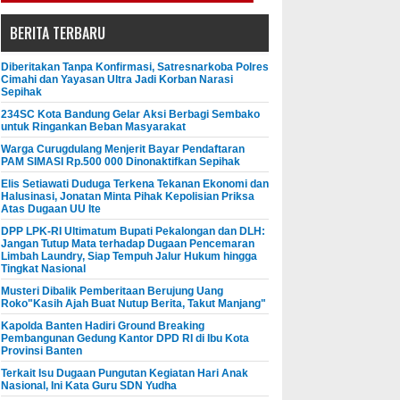
BERITA TERBARU
Diberitakan Tanpa Konfirmasi, Satresnarkoba Polres
Cimahi dan Yayasan Ultra Jadi Korban Narasi
Sepihak
234SC Kota Bandung Gelar Aksi Berbagi Sembako
untuk Ringankan Beban Masyarakat
Warga Curugdulang Menjerit Bayar Pendaftaran
PAM SIMASI Rp.500 000 Dinonaktifkan Sepihak
Elis Setiawati Duduga Terkena Tekanan Ekonomi dan
Halusinasi, Jonatan Minta Pihak Kepolisian Priksa
Atas Dugaan UU Ite
DPP LPK-RI Ultimatum Bupati Pekalongan dan DLH:
Jangan Tutup Mata terhadap Dugaan Pencemaran
Limbah Laundry, Siap Tempuh Jalur Hukum hingga
Tingkat Nasional
Musteri Dibalik Pemberitaan Berujung Uang
Roko"Kasih Ajah Buat Nutup Berita, Takut Manjang"
Kapolda Banten Hadiri Ground Breaking
Pembangunan Gedung Kantor DPD RI di Ibu Kota
Provinsi Banten
Terkait Isu Dugaan Pungutan Kegiatan Hari Anak
Nasional, Ini Kata Guru SDN Yudha