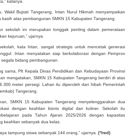
ta,” katanya.
u, Wakil Bupati Tangerang, Intan Nurul Hikmah menyampaikan
a kasih atas pembangunan SMKN 15 Kabupaten Tangerang.
n sekolah ini merupakan tonggak penting dalam pemerataan
kan kejuruan,” ujarnya.
ekolah, kata Intan, sangat strategis untuk mencetak generasi
nggul. Intan menyatakan siap berkolaborasi dengan Pemprov
 segala bidang pembangunan.
ng sama, Plt Kepala Dinas Pendidikan dan Kebudayaan Provinsi
an mengatakan, SMKN 15 Kabupaten Tangerang berdiri di atas
6.300 meter persegi. Lahan itu diperoleh dari hibah Pemerintah
Pemkab) Tangerang.
skan, SMKN 15 Kabupaten Tangerang menyelenggarakan dua
okasi dengan keahlian bisnis digital dan kuliner. Sekolah itu
belajaran pada Tahun Ajaran 2025/2026 dengan kapasitas
g keahlian sebanyak dua kelas.
aya tampung siswa sebanyak 144 orang,” ujarnya.
(*/red)