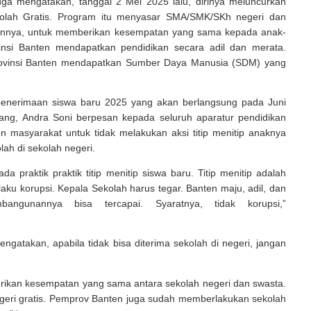
uga mengatakan, tanggal 2 Mei 2025 lalu, dirinya meluncurkan
olah Gratis. Program itu menyasar SMA/SMK/SKh negeri dan
annya, untuk memberikan kesempatan yang sama kepada anak-
insi Banten mendapatkan pendidikan secara adil dan merata.
rovinsi Banten mendapatkan Sumber Daya Manusia (SDM) yang
 penerimaan siswa baru 2025 yang akan berlangsung pada Juni
ng, Andra Soni berpesan kepada seluruh aparatur pendidikan
 masyarakat untuk tidak melakukan aksi titip menitip anaknya
lah di sekolah negeri.
ada praktik praktik titip menitip siswa baru. Titip menitip adalah
ilaku korupsi. Kepala Sekolah harus tegar. Banten maju, adil, dan
angunannya bisa tercapai. Syaratnya, tidak korupsi,”
ngatakan, apabila tidak bisa diterima sekolah di negeri, jangan
.
ikan kesempatan yang sama antara sekolah negeri dan swasta.
egeri gratis. Pemprov Banten juga sudah memberlakukan sekolah