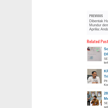
PREVIOUS
Dibentak Ha
Mundur dem
Aprilia: An
Related Post
So
DP
SE
ter
KP
Tr
Pl
Ko
28
Me
SE
se