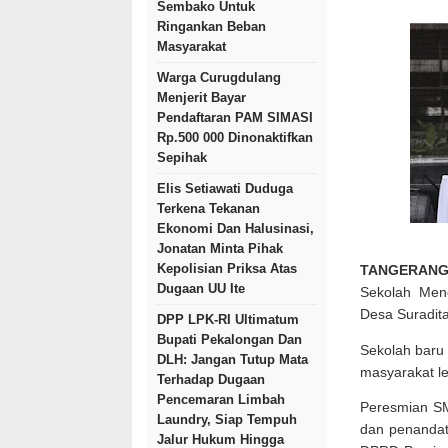
Sembako Untuk
Ringankan Beban
Masyarakat
Warga Curugdulang
Menjerit Bayar
Pendaftaran PAM SIMASI
Rp.500 000 Dinonaktifkan
Sepihak
Elis Setiawati Duduga
Terkena Tekanan
Ekonomi Dan Halusinasi,
Jonatan Minta Pihak
Kepolisian Priksa Atas
TANGERAN
Dugaan UU Ite
Sekolah Men
Desa Suradit
DPP LPK-RI Ultimatum
Bupati Pekalongan Dan
Sekolah baru
DLH: Jangan Tutup Mata
masyarakat le
Terhadap Dugaan
Pencemaran Limbah
Peresmian S
Laundry, Siap Tempuh
dan penandat
Jalur Hukum Hingga