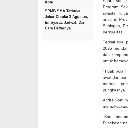
Andra Soni j
Kota
Program Sek
SPMB SMA Terbuka
swasta. Tuju
Jabar Dibuka 3 Agustus,
anak di Prov
Ini Syarat, Jadwal, Dan
Sehingga, P
Cara Daftarnya
berkualitas.
Terkait soal
2025 mendata
dan komponen
untuk berseko
“Tidak bolah 
awal dari per
merata pemb
pungkasnya.
Andra Soni me
memaksakan
“Kami member
Di sekolah n