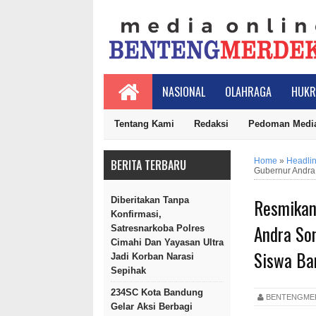
NASIONAL
OLAHRAGA
HUKR
Tentang Kami
Redaksi
Pedoman Media
Home
»
Headli
BERITA TERBARU
Gubernur Andra 
Resmikan
Diberitakan Tanpa
Konfirmasi,
Andra Son
Satresnarkoba Polres
Cimahi Dan Yayasan Ultra
Siswa Ba
Jadi Korban Narasi
Sepihak
234SC Kota Bandung
BENTENGM
Gelar Aksi Berbagi