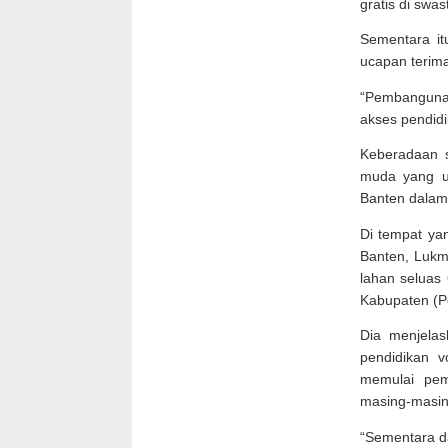
gratis di swas
Sementara it
ucapan terim
“Pembanguna
akses pendidi
Keberadaan s
muda yang u
Banten dalam
Di tempat ya
Banten, Lukm
lahan seluas 
Kabupaten (
Dia menjela
pendidikan v
memulai pem
masing-masin
“Sementara d