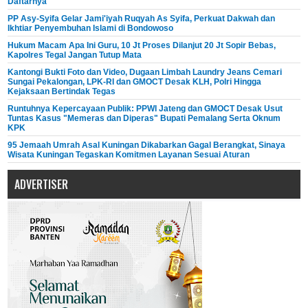
Daftarnya
PP Asy-Syifa Gelar Jami'iyah Ruqyah As Syifa, Perkuat Dakwah dan
Ikhtiar Penyembuhan Islami di Bondowoso
Hukum Macam Apa Ini Guru, 10 Jt Proses Dilanjut 20 Jt Sopir Bebas,
Kapolres Tegal Jangan Tutup Mata
Kantongi Bukti Foto dan Video, Dugaan Limbah Laundry Jeans Cemari
Sungai Pekalongan, LPK-RI dan GMOCT Desak KLH, Polri Hingga
Kejaksaan Bertindak Tegas
Runtuhnya Kepercayaan Publik: PPWI Jateng dan GMOCT Desak Usut
Tuntas Kasus "Memeras dan Diperas" Bupati Pemalang Serta Oknum
KPK
95 Jemaah Umrah Asal Kuningan Dikabarkan Gagal Berangkat, Sinaya
Wisata Kuningan Tegaskan Komitmen Layanan Sesuai Aturan
ADVERTISER