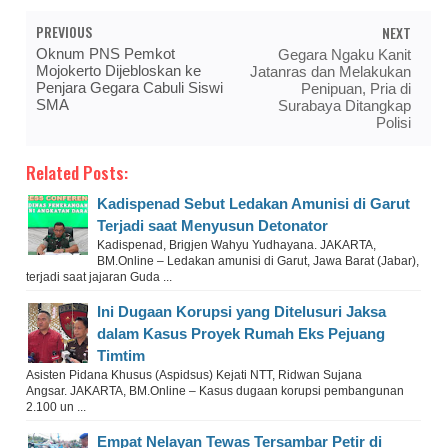
PREVIOUS
NEXT
Oknum PNS Pemkot
Gegara Ngaku Kanit
Mojokerto Dijebloskan ke
Jatanras dan Melakukan
Penjara Gegara Cabuli Siswi
Penipuan, Pria di
SMA
Surabaya Ditangkap
Polisi
Related Posts:
Kadispenad Sebut Ledakan Amunisi di Garut
Terjadi saat Menyusun Detonator
Kadispenad, Brigjen Wahyu Yudhayana. JAKARTA,
BM.Online – Ledakan amunisi di Garut, Jawa Barat (Jabar),
terjadi saat jajaran Guda ...
Ini Dugaan Korupsi yang Ditelusuri Jaksa
dalam Kasus Proyek Rumah Eks Pejuang
Timtim
Asisten Pidana Khusus (Aspidsus) Kejati NTT, Ridwan Sujana
Angsar. JAKARTA, BM.Online – Kasus dugaan korupsi pembangunan
2.100 un ...
Empat Nelayan Tewas Tersambar Petir di