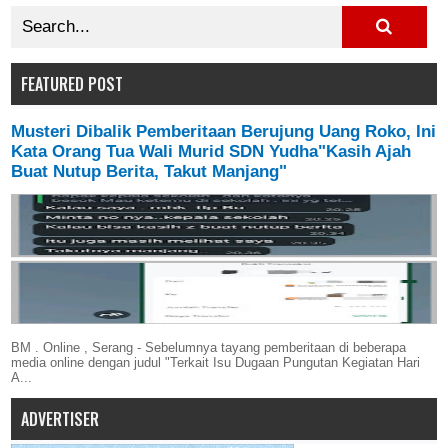
FEATURED POST
Musteri Dibalik Pemberitaan Berujung Uang Roko, Ini
Kata Orang Tua Wali Murid SDN Yudha"Kasih Ajah
Buat Nutup Berita, Takut Manjang"
BM . Online , Serang - Sebelumnya tayang pemberitaan di beberapa
media online dengan judul "Terkait Isu Dugaan Pungutan Kegiatan Hari
A...
ADVERTISER