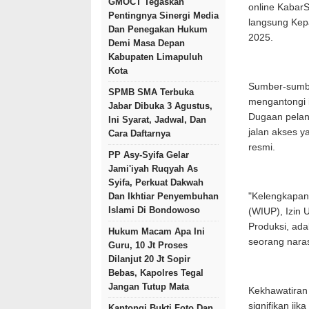
GMOCT Tegaskan
online Kabar
Pentingnya Sinergi Media
langsung Kep
Dan Penegakan Hukum
2025.
Demi Masa Depan
Kabupaten Limapuluh
Kota
Sumber-sumbe
SPMB SMA Terbuka
mengantongi 
Jabar Dibuka 3 Agustus,
Dugaan pelan
Ini Syarat, Jadwal, Dan
jalan akses y
Cara Daftarnya
resmi.
PP Asy-Syifa Gelar
Jami'iyah Ruqyah As
Syifa, Perkuat Dakwah
Dan Ikhtiar Penyembuhan
"Kelengkapan
Islami Di Bondowoso
(WIUP), Izin 
Produksi, ada
Hukum Macam Apa Ini
seorang nara
Guru, 10 Jt Proses
Dilanjut 20 Jt Sopir
Bebas, Kapolres Tegal
Jangan Tutup Mata
Kekhawatiran
signifikan ji
Kantongi Bukti Foto Dan