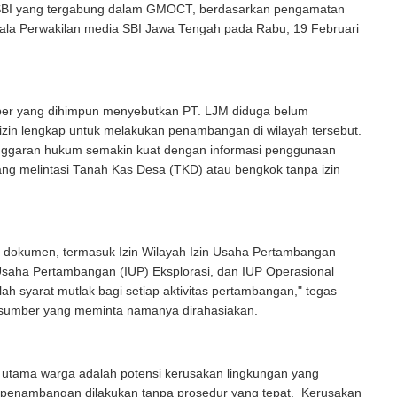
SBI yang tergabung dalam GMOCT, berdasarkan pengamatan
ala Perwakilan media SBI Jawa Tengah pada Rabu, 19 Februari
r yang dihimpun menyebutkan PT. LJM diduga belum
izin lengkap untuk melakukan penambangan di wilayah tersebut.
ggaran hukum semakin kuat dengan informasi penggunaan
ang melintasi Tanah Kas Desa (TKD) atau bengkok tanpa izin
 dokumen, termasuk Izin Wilayah Izin Usaha Pertambangan
Usaha Pertambangan (IUP) Eksplorasi, dan IUP Operasional
lah syarat mutlak bagi setiap aktivitas pertambangan," tegas
sumber yang meminta namanya dirahasiakan.
 utama warga adalah potensi kerusakan lingkungan yang
ka penambangan dilakukan tanpa prosedur yang tepat. Kerusakan