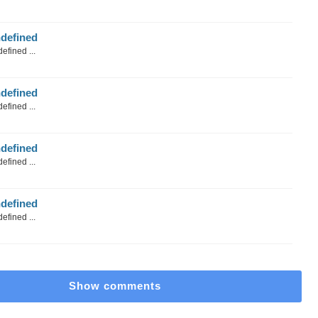
defined
efined ...
defined
efined ...
defined
efined ...
defined
efined ...
Show comments