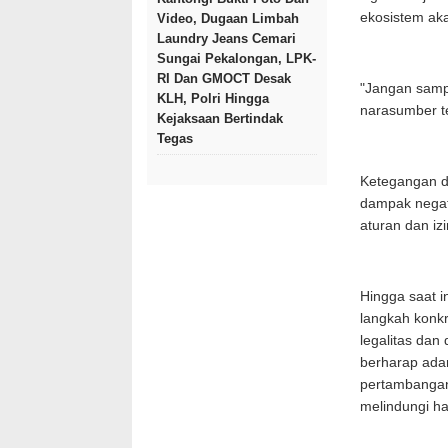
ekosistem ak
Video, Dugaan Limbah
Laundry Jeans Cemari
Sungai Pekalongan, LPK-
RI Dan GMOCT Desak
"Jangan samp
KLH, Polri Hingga
narasumber te
Kejaksaan Bertindak
Tegas
Ketegangan d
dampak negati
aturan dan iz
Hingga saat i
langkah konkr
legalitas dan
berharap ada
pertambangan
melindungi h