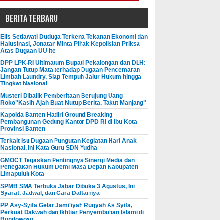
BERITA TERBARU
Elis Setiawati Duduga Terkena Tekanan Ekonomi dan
Halusinasi, Jonatan Minta Pihak Kepolisian Priksa
Atas Dugaan UU Ite
DPP LPK-RI Ultimatum Bupati Pekalongan dan DLH:
Jangan Tutup Mata terhadap Dugaan Pencemaran
Limbah Laundry, Siap Tempuh Jalur Hukum hingga
Tingkat Nasional
Musteri Dibalik Pemberitaan Berujung Uang
Roko"Kasih Ajah Buat Nutup Berita, Takut Manjang"
Kapolda Banten Hadiri Ground Breaking
Pembangunan Gedung Kantor DPD RI di Ibu Kota
Provinsi Banten
Terkait Isu Dugaan Pungutan Kegiatan Hari Anak
Nasional, Ini Kata Guru SDN Yudha
GMOCT Tegaskan Pentingnya Sinergi Media dan
Penegakan Hukum Demi Masa Depan Kabupaten
Limapuluh Kota
SPMB SMA Terbuka Jabar Dibuka 3 Agustus, Ini
Syarat, Jadwal, dan Cara Daftarnya
PP Asy-Syifa Gelar Jami'iyah Ruqyah As Syifa,
Perkuat Dakwah dan Ikhtiar Penyembuhan Islami di
Bondowoso