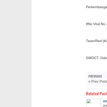
Perkembangan l
#No Viral No 
Team/Red (Ka
GMOCT: Gabu
PREVIOUS
« Prev Post
Related Post
un
und