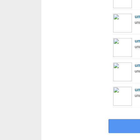
un
und
un
und
un
und
un
und