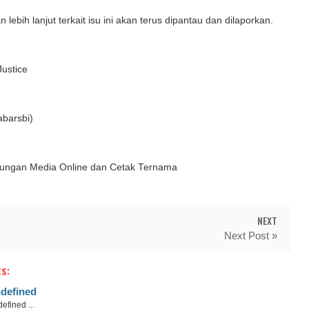
ebih lanjut terkait isu ini akan terus dipantau dan dilaporkan.
Justice
barsbi)
ngan Media Online dan Cetak Ternama
NEXT
Next Post »
s:
defined
efined ...