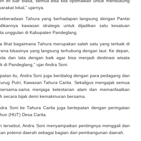
en ini luar biasa, semua bisa kita optimalkan untuk mendukung
rakat lokal,” ujarnya.
 keberadaan Tahura yang berhadapan langsung dengan Pantai
adikannya kawasan strategis untuk dijadikan satu kesatuan
ata unggulan di Kabupaten Pandeglang.
ta lihat bagaimana Tahura merupakan salah satu yang terbaik di
rena lokasinya yang langsung terhubung dengan laut. Ke depan,
lola dan tata dengan baik agar bisa menjadi destinasi wisata
ik di Pandeglang,” ujar Andra Soni.
atan itu, Andra Soni juga berdialog dengan para pedagang dan
urug Putri, Kawasan Tahura Carita. Sekaligus mengajak semua
 bersama-sama menjaga kelestarian alam dan memanfaatkan
ah secara bijak demi kemakmuran bersama.
dra Soni ke Tahura Carita juga bertepatan dengan peringatan
ahun (HUT) Desa Carita.
tersebut, Andra Soni menyampaikan pentingnya menggali dan
n potensi daerah sebagai bagian dari pembangunan daerah.