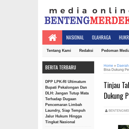
NASIONAL
OLAHRAGA
HUKR
Tentang Kami
Redaksi
Pedoman Media
Home
»
Daerah
BERITA TERBARU
Bisa Dukung Pe
Tinjau Ta
DPP LPK-RI Ultimatum
Bupati Pekalongan Dan
Dukung P
DLH: Jangan Tutup Mata
Terhadap Dugaan
Pencemaran Limbah
Laundry, Siap Tempuh
BENTENGM
Jalur Hukum Hingga
Tingkat Nasional