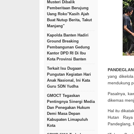
Musteri Dibalik
Pemberitaan Berujung
Uang Roko"Kasih Ajah
Buat Nutup Berita, Takut
Manjang"
Kapolda Banten Hadiri
Ground Breaking
Pembangunan Gedung
Kantor DPD RI Di Ibu
Kota Provinsi Banten
Terkait Isu Dugaan
PANDEGLA
Pungutan Kegiatan Hari
yang dikelol
Anak Nasional, Ini Kata
mendukung pe
Guru SDN Yudha
Pasalnya, ka
GMOCT Tegaskan
dikemas menja
Pentingnya Sinergi Media
Dan Penegakan Hukum
Hal itu dika
Demi Masa Depan
Hutan Raya 
Kabupaten Limapuluh
Pandeglang, 
Kota