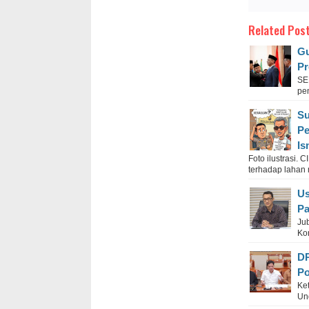
Related Post
Gu
Pr
SE
pe
Su
Pe
Is
Foto ilustrasi
terhadap lahan 
Us
Pa
Ju
Ko
D
Po
Ke
Un