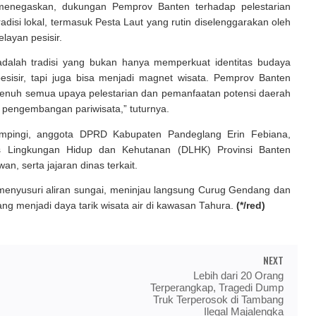
menegaskan, dukungan Pemprov Banten terhadap pelestarian
adisi lokal, termasuk Pesta Laut yang rutin diselenggarakan oleh
layan pesisir.
adalah tradisi yang bukan hanya memperkuat identitas budaya
esisir, tapi juga bisa menjadi magnet wisata. Pemprov Banten
nuh semua upaya pelestarian dan pemanfaatan potensi daerah
 pengembangan pariwisata,” tuturnya.
mpingi, anggota DPRD Kabupaten Pandeglang Erin Febiana,
s Lingkungan Hidup dan Kehutanan (DLHK) Provinsi Banten
, serta jajaran dinas terkait.
nyusuri aliran sungai, meninjau langsung Curug Gendang dan
ang menjadi daya tarik wisata air di kawasan Tahura.
(*/red)
NEXT
Lebih dari 20 Orang
Terperangkap, Tragedi Dump
Truk Terperosok di Tambang
Ilegal Majalengka