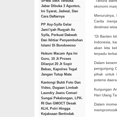
“Tahura Bant
SPMB SMA Terbuka
Jabar Dibuka 3 Agustus,
ekonomi masya
Ini Syarat, Jadwal, Dan
Menurutnya,
Cara Daftarnya
Carita menj
PP Asy-Syifa Gelar
destinasi wis
Jami'iyah Ruqyah As
Syifa, Perkuat Dakwah
“Di Banten ki
Dan Ikhtiar Penyembuhan
Indonesia, ka
Islami Di Bondowoso
akan kita ke
Hukum Macam Apa Ini
terpadu terba
Guru, 10 Jt Proses
Dalam kesemp
Dilanjut 20 Jt Sopir
pengunjung C
Bebas, Kapolres Tegal
Jangan Tutup Mata
pihak untuk
potensi daer
Kantongi Bukti Foto Dan
Video, Dugaan Limbah
Kunjungan An
Laundry Jeans Cemari
Hari Ulang T
Sungai Pekalongan, LPK-
RI Dan GMOCT Desak
Dalam momen 
KLH, Polri Hingga
mempromosika
Kejaksaan Bertindak