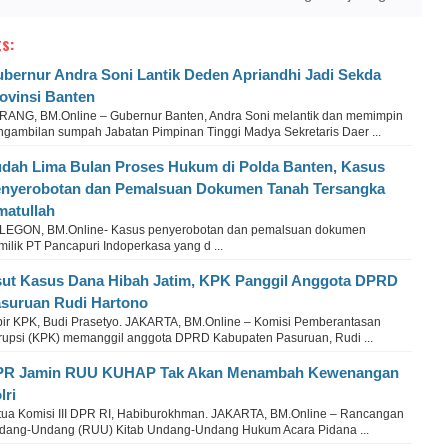
s:
bernur Andra Soni Lantik Deden Apriandhi Jadi Sekda
ovinsi Banten
RANG, BM.Online – Gubernur Banten, Andra Soni melantik dan memimpin
ngambilan sumpah Jabatan Pimpinan Tinggi Madya Sekretaris Daer ...
dah Lima Bulan Proses Hukum di Polda Banten, Kasus
nyerobotan dan Pemalsuan Dokumen Tanah Tersangka
matullah
. CILEGON, BM.Online- Kasus penyerobotan dan pemalsuan dokumen
milik PT Pancapuri Indoperkasa yang d ...
ut Kasus Dana Hibah Jatim, KPK Panggil Anggota DPRD
suruan Rudi Hartono
bir KPK, Budi Prasetyo. JAKARTA, BM.Online – Komisi Pemberantasan
rupsi (KPK) memanggil anggota DPRD Kabupaten Pasuruan, Rudi ...
PR Jamin RUU KUHAP Tak Akan Menambah Kewenangan
lri
tua Komisi III DPR RI, Habiburokhman. JAKARTA, BM.Online – Rancangan
dang-Undang (RUU) Kitab Undang-Undang Hukum Acara Pidana ...