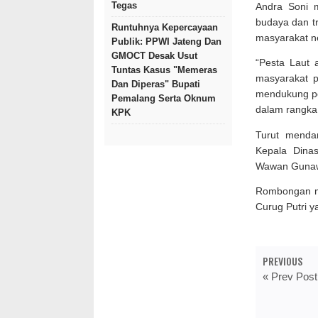
Tegas
Andra Soni 
budaya dan tr
Runtuhnya Kepercayaan
masyarakat ne
Publik: PPWI Jateng Dan
GMOCT Desak Usut
“Pesta Laut 
Tuntas Kasus "Memeras
masyarakat p
Dan Diperas" Bupati
mendukung pe
Pemalang Serta Oknum
dalam rangka
KPK
Turut menda
Kepala Dina
Wawan Gunawan
Rombongan me
Curug Putri y
PREVIOUS
« Prev Post