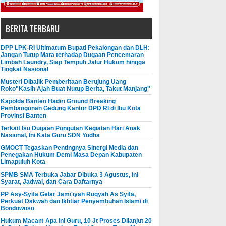
BERITA TERBARU
DPP LPK-RI Ultimatum Bupati Pekalongan dan DLH:
Jangan Tutup Mata terhadap Dugaan Pencemaran
Limbah Laundry, Siap Tempuh Jalur Hukum hingga
Tingkat Nasional
Musteri Dibalik Pemberitaan Berujung Uang
Roko"Kasih Ajah Buat Nutup Berita, Takut Manjang"
Kapolda Banten Hadiri Ground Breaking
Pembangunan Gedung Kantor DPD RI di Ibu Kota
Provinsi Banten
Terkait Isu Dugaan Pungutan Kegiatan Hari Anak
Nasional, Ini Kata Guru SDN Yudha
GMOCT Tegaskan Pentingnya Sinergi Media dan
Penegakan Hukum Demi Masa Depan Kabupaten
Limapuluh Kota
SPMB SMA Terbuka Jabar Dibuka 3 Agustus, Ini
Syarat, Jadwal, dan Cara Daftarnya
PP Asy-Syifa Gelar Jami'iyah Ruqyah As Syifa,
Perkuat Dakwah dan Ikhtiar Penyembuhan Islami di
Bondowoso
Hukum Macam Apa Ini Guru, 10 Jt Proses Dilanjut 20