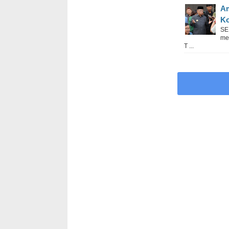
Am
Ko
SE
me
T ...