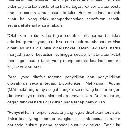
Maruarar menjelaskan, ada tiga karakteristik dalam hukum
pidana, yaitu lex stricta atau harus tegas, lex serta atau pasti,
dan lex scripta atau hukum tertulis. Hukum pidana adalah
suatu hal yang tidak memperkenankan penafsiran sendiri
secara ekstensif atau analogis.
“Oleh karena itu, kalau tegas sudah ditulis norma itu, tidak
ada interpretasi yang kita bisa cari untuk membenarkan bisa
diperluas atau dia bisa dipersingkat. Tetapi lex serta harus
menjadi suatu kepastian sehingga secara stricta atau ketat
mencegah suatu tafsir yang menghendaki keadaan seperti
itu,” kata Maruarar.
Pasal yang ditafsir tentang penyidikan dan penyelidikan
dipisahkan secara tegas. Dicontohkan, Mahkamah Agung
(MA) melarang upaya cegah tangkal seseorang ke luar negeri
jika kasusnya masih dalam tahap penyelidikan. Dalam aturan,
cegah tangkal harus dilakukan pada tahap penyidikan.
“Penyelidikan menjadi sesuatu yang tegas dikatakan terpisah.
Tafsir-tafsir yang memperterangkan itu tidak sesuai karakter
daripada hukum pidana sebagai suatu lex stricta. Tafsir itu