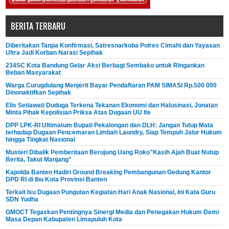
BERITA TERBARU
Diberitakan Tanpa Konfirmasi, Satresnarkoba Polres Cimahi dan Yayasan
Ultra Jadi Korban Narasi Sepihak
234SC Kota Bandung Gelar Aksi Berbagi Sembako untuk Ringankan
Beban Masyarakat
Warga Curugdulang Menjerit Bayar Pendaftaran PAM SIMASI Rp.500 000
Dinonaktifkan Sepihak
Elis Setiawati Duduga Terkena Tekanan Ekonomi dan Halusinasi, Jonatan
Minta Pihak Kepolisian Priksa Atas Dugaan UU Ite
DPP LPK-RI Ultimatum Bupati Pekalongan dan DLH: Jangan Tutup Mata
terhadap Dugaan Pencemaran Limbah Laundry, Siap Tempuh Jalur Hukum
hingga Tingkat Nasional
Musteri Dibalik Pemberitaan Berujung Uang Roko"Kasih Ajah Buat Nutup
Berita, Takut Manjang"
Kapolda Banten Hadiri Ground Breaking Pembangunan Gedung Kantor
DPD RI di Ibu Kota Provinsi Banten
Terkait Isu Dugaan Pungutan Kegiatan Hari Anak Nasional, Ini Kata Guru
SDN Yudha
GMOCT Tegaskan Pentingnya Sinergi Media dan Penegakan Hukum Demi
Masa Depan Kabupaten Limapuluh Kota