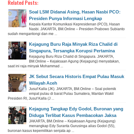
Related Posts:
Soal LSM Didanai Asing, Hasan Nasbi PCO:
Presiden Punya Informasi Lengkap
Kepala Kantor Komunikasi Kepresidenan (PCO), Hasan
Nasbi. JAKARTA, BM.Online – Presiden Prabowo Subianto
sudah mengantongi dan me ...
Kejagung Buru Raja Minyak Riza Chalid di
Singapura, Tersangka Korupsi Pertamina
Kejagung Buru Riza Chalid di Singapura. JAKARTA,
BM.Online – Kejaksaan Agung (Kejagung) menyatakan,
saat ini raja minyak Mohammad ...
JK Sebut Secara Historis Empat Pulau Masuk
Wilayah Aceh
Jusuf Kalla (JK). JAKARTA, BM.Online – Soal polemik
empat pulau di barat Pulau Sumatera, Mantan Wakil
Presiden RI, Jusuf Kalla (J ...
Kejagung Tangkap Edy Godol, Buronan yang
Diduga Terlibat Kasus Pembacokan Jaksa
JAKARTA, BM.Online – Kejaksaan Agung (Kejagung)
menangkap Edy Suranta Gurusinga alias Godol (55),
buronan kasus kepemilikan senjata ap ...