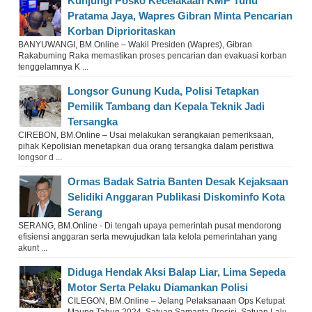
Kunjungi Posko Kecelakaan KMP Tunu
Pratama Jaya, Wapres Gibran Minta Pencarian
Korban Diprioritaskan
BANYUWANGI, BM.Online – Wakil Presiden (Wapres), Gibran
Rakabuming Raka memastikan proses pencarian dan evakuasi korban
tenggelamnya K ...
Longsor Gunung Kuda, Polisi Tetapkan
Pemilik Tambang dan Kepala Teknik Jadi
Tersangka
CIREBON, BM.Online – Usai melakukan serangkaian pemeriksaan,
pihak Kepolisian menetapkan dua orang tersangka dalam peristiwa
longsor d ...
Ormas Badak Satria Banten Desak Kejaksaan
Selidiki Anggaran Publikasi Diskominfo Kota
Serang
SERANG, BM.Online - Di tengah upaya pemerintah pusat mendorong
efisiensi anggaran serta mewujudkan tata kelola pemerintahan yang
akunt ...
Diduga Hendak Aksi Balap Liar, Lima Sepeda
Motor Serta Pelaku Diamankan Polisi
CILEGON, BM.Online – Jelang Pelaksanaan Ops Ketupat