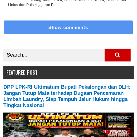
Maung Tahun 2024, Satuan Samapta Presisi, Satuan Lalu
Lintas dan Polsek jajaran Po ...
Show comments
FEATURED POST
DPP LPK-RI Ultimatum Bupati Pekalongan dan DLH:
Jangan Tutup Mata terhadap Dugaan Pencemaran
Limbah Laundry, Siap Tempuh Jalur Hukum hingga
Tingkat Nasional