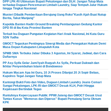
DPP LPK-RI Ultimatum Bupati Pekalongan dan DLH: Jangan Tutup Mata
terhadap Dugaan Pencemaran Limbah Laundry, Siap Tempuh Jalur Hukum
hingga Tingkat Nasional
Musteri Dibalik Pemberitaan Berujung Uang Roko"Kasih Ajah Buat Nutup
Berita, Takut Manjang"
Kapolda Banten Hadiri Ground Breaking Pembangunan Gedung Kantor
DPD RI di Ibu Kota Provinsi Banten
Terkait Isu Dugaan Pungutan Kegiatan Hari Anak Nasional, Ini Kata Guru
SDN Yudha
GMOCT Tegaskan Pentingnya Sinergi Media dan Penegakan Hukum Demi
Masa Depan Kabupaten Limapuluh Kota
SPMB SMA Terbuka Jabar Dibuka 3 Agustus, Ini Syarat, Jadwal, dan Cara
Daftarnya
PP Asy-Syifa Gelar Jami'iyah Ruqyah As Syifa, Perkuat Dakwah dan
Ikhtiar Penyembuhan Islami di Bondowoso
Hukum Macam Apa Ini Guru, 10 Jt Proses Dilanjut 20 Jt Sopir Bebas,
Kapolres Tegal Jangan Tutup Mata
Kantongi Bukti Foto dan Video, Dugaan Limbah Laundry Jeans Cemari
Sungai Pekalongan, LPK-RI dan GMOCT Desak KLH, Polri Hingga
Kejaksaan Bertindak Tegas
Runtuhnya Kepercayaan Publik: PPWI Jateng dan GMOCT Desak Usut
Tuntas Kasus "Memeras dan Diperas" Bupati Pemalang Serta Oknum
KPK