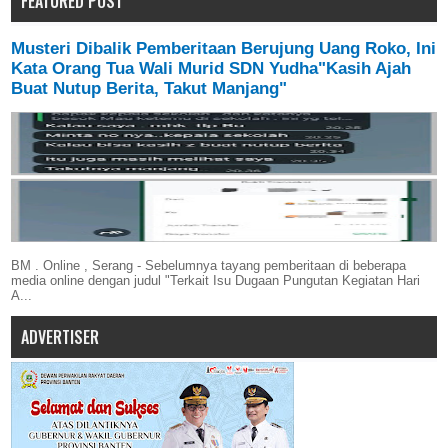
FEATURED POST
Musteri Dibalik Pemberitaan Berujung Uang Roko, Ini
Kata Orang Tua Wali Murid SDN Yudha"Kasih Ajah
Buat Nutup Berita, Takut Manjang"
BM . Online , Serang - Sebelumnya tayang pemberitaan di beberapa
media online dengan judul "Terkait Isu Dugaan Pungutan Kegiatan Hari
A...
ADVERTISER