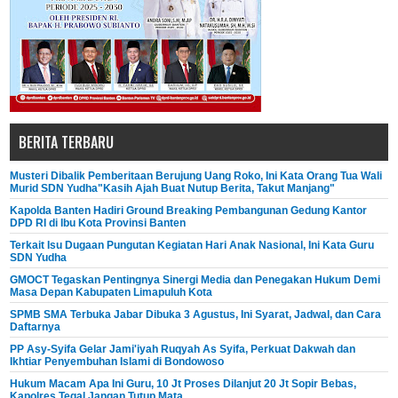
BERITA TERBARU
Musteri Dibalik Pemberitaan Berujung Uang Roko, Ini Kata Orang Tua Wali
Murid SDN Yudha"Kasih Ajah Buat Nutup Berita, Takut Manjang"
Kapolda Banten Hadiri Ground Breaking Pembangunan Gedung Kantor
DPD RI di Ibu Kota Provinsi Banten
Terkait Isu Dugaan Pungutan Kegiatan Hari Anak Nasional, Ini Kata Guru
SDN Yudha
GMOCT Tegaskan Pentingnya Sinergi Media dan Penegakan Hukum Demi
Masa Depan Kabupaten Limapuluh Kota
SPMB SMA Terbuka Jabar Dibuka 3 Agustus, Ini Syarat, Jadwal, dan Cara
Daftarnya
PP Asy-Syifa Gelar Jami'iyah Ruqyah As Syifa, Perkuat Dakwah dan
Ikhtiar Penyembuhan Islami di Bondowoso
Hukum Macam Apa Ini Guru, 10 Jt Proses Dilanjut 20 Jt Sopir Bebas,
Kapolres Tegal Jangan Tutup Mata