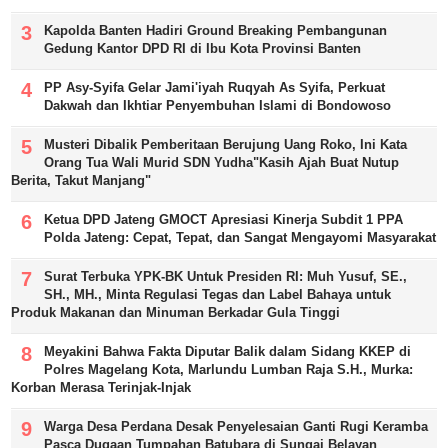
Kapolda Banten Hadiri Ground Breaking Pembangunan
Gedung Kantor DPD RI di Ibu Kota Provinsi Banten
PP Asy-Syifa Gelar Jami'iyah Ruqyah As Syifa, Perkuat
Dakwah dan Ikhtiar Penyembuhan Islami di Bondowoso
Musteri Dibalik Pemberitaan Berujung Uang Roko, Ini Kata
Orang Tua Wali Murid SDN Yudha"Kasih Ajah Buat Nutup
Berita, Takut Manjang"
Ketua DPD Jateng GMOCT Apresiasi Kinerja Subdit 1 PPA
Polda Jateng: Cepat, Tepat, dan Sangat Mengayomi Masyarakat
Surat Terbuka YPK-BK Untuk Presiden RI: Muh Yusuf, SE.,
SH., MH., Minta Regulasi Tegas dan Label Bahaya untuk
Produk Makanan dan Minuman Berkadar Gula Tinggi
Meyakini Bahwa Fakta Diputar Balik dalam Sidang KKEP di
Polres Magelang Kota, Marlundu Lumban Raja S.H., Murka:
Korban Merasa Terinjak-Injak
Warga Desa Perdana Desak Penyelesaian Ganti Rugi Keramba
Pasca Dugaan Tumpahan Batubara di Sungai Belayan