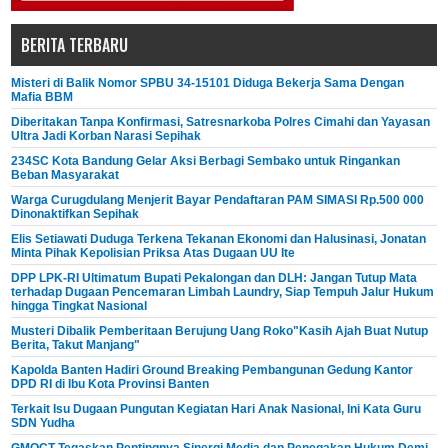
BERITA TERBARU
Misteri di Balik Nomor SPBU 34-15101 Diduga Bekerja Sama Dengan
Mafia BBM
Diberitakan Tanpa Konfirmasi, Satresnarkoba Polres Cimahi dan Yayasan
Ultra Jadi Korban Narasi Sepihak
234SC Kota Bandung Gelar Aksi Berbagi Sembako untuk Ringankan
Beban Masyarakat
Warga Curugdulang Menjerit Bayar Pendaftaran PAM SIMASI Rp.500 000
Dinonaktifkan Sepihak
Elis Setiawati Duduga Terkena Tekanan Ekonomi dan Halusinasi, Jonatan
Minta Pihak Kepolisian Priksa Atas Dugaan UU Ite
DPP LPK-RI Ultimatum Bupati Pekalongan dan DLH: Jangan Tutup Mata
terhadap Dugaan Pencemaran Limbah Laundry, Siap Tempuh Jalur Hukum
hingga Tingkat Nasional
Musteri Dibalik Pemberitaan Berujung Uang Roko"Kasih Ajah Buat Nutup
Berita, Takut Manjang"
Kapolda Banten Hadiri Ground Breaking Pembangunan Gedung Kantor
DPD RI di Ibu Kota Provinsi Banten
Terkait Isu Dugaan Pungutan Kegiatan Hari Anak Nasional, Ini Kata Guru
SDN Yudha