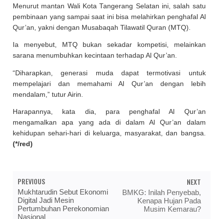
Menurut mantan Wali Kota Tangerang Selatan ini, salah satu
pembinaan yang sampai saat ini bisa melahirkan penghafal Al
Qur’an, yakni dengan Musabaqah Tilawatil Quran (MTQ).
Ia menyebut, MTQ bukan sekadar kompetisi, melainkan
sarana menumbuhkan kecintaan terhadap Al Qur’an.
“Diharapkan, generasi muda dapat termotivasi untuk
mempelajari dan memahami Al Qur’an dengan lebih
mendalam,” tutur Airin.
Harapannya, kata dia, para penghafal Al Qur’an
mengamalkan apa yang ada di dalam Al Qur’an dalam
kehidupan sehari-hari di keluarga, masyarakat, dan bangsa.
(*/red)
PREVIOUS
NEXT
Mukhtarudin Sebut Ekonomi
BMKG: Inilah Penyebab,
Digital Jadi Mesin
Kenapa Hujan Pada
Pertumbuhan Perekonomian
Musim Kemarau?
Nasional