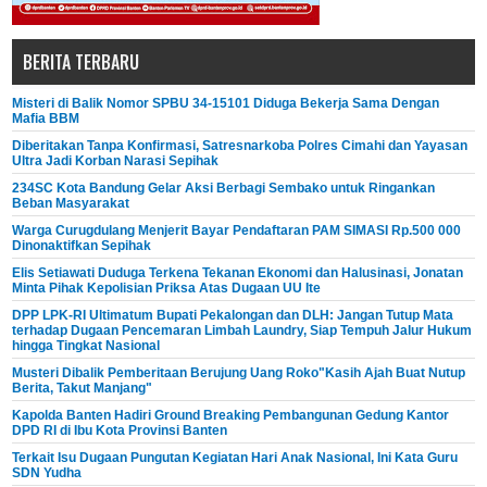
BERITA TERBARU
Misteri di Balik Nomor SPBU 34-15101 Diduga Bekerja Sama Dengan
Mafia BBM
Diberitakan Tanpa Konfirmasi, Satresnarkoba Polres Cimahi dan Yayasan
Ultra Jadi Korban Narasi Sepihak
234SC Kota Bandung Gelar Aksi Berbagi Sembako untuk Ringankan
Beban Masyarakat
Warga Curugdulang Menjerit Bayar Pendaftaran PAM SIMASI Rp.500 000
Dinonaktifkan Sepihak
Elis Setiawati Duduga Terkena Tekanan Ekonomi dan Halusinasi, Jonatan
Minta Pihak Kepolisian Priksa Atas Dugaan UU Ite
DPP LPK-RI Ultimatum Bupati Pekalongan dan DLH: Jangan Tutup Mata
terhadap Dugaan Pencemaran Limbah Laundry, Siap Tempuh Jalur Hukum
hingga Tingkat Nasional
Musteri Dibalik Pemberitaan Berujung Uang Roko"Kasih Ajah Buat Nutup
Berita, Takut Manjang"
Kapolda Banten Hadiri Ground Breaking Pembangunan Gedung Kantor
DPD RI di Ibu Kota Provinsi Banten
Terkait Isu Dugaan Pungutan Kegiatan Hari Anak Nasional, Ini Kata Guru
SDN Yudha