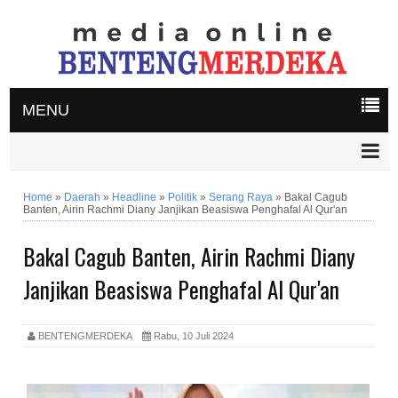
MENU
Home
»
Daerah
»
Headline
»
Politik
»
Serang Raya
»
Bakal Cagub
Banten, Airin Rachmi Diany Janjikan Beasiswa Penghafal Al Qur'an
Bakal Cagub Banten, Airin Rachmi Diany
Janjikan Beasiswa Penghafal Al Qur'an
BENTENGMERDEKA
Rabu, 10 Juli 2024