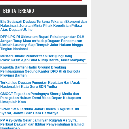
BERITA TERBARU
Elis Setiawati Duduga Terkena Tekanan Ekonomi dan
Halusinasi, Jonatan Minta Pihak Kepolisian Priksa
Atas Dugaan UU Ite
DPP LPK-RI Ultimatum Bupati Pekalongan dan DLH:
Jangan Tutup Mata terhadap Dugaan Pencemaran
Limbah Laundry, Siap Tempuh Jalur Hukum hingga
Tingkat Nasional
Musteri Dibalik Pemberitaan Berujung Uang
Roko"Kasih Ajah Buat Nutup Berita, Takut Manjang"
Kapolda Banten Hadiri Ground Breaking
Pembangunan Gedung Kantor DPD RI di Ibu Kota
Provinsi Banten
Terkait Isu Dugaan Pungutan Kegiatan Hari Anak
Nasional, Ini Kata Guru SDN Yudha
GMOCT Tegaskan Pentingnya Sinergi Media dan
Penegakan Hukum Demi Masa Depan Kabupaten
Limapuluh Kota
SPMB SMA Terbuka Jabar Dibuka 3 Agustus, Ini
Syarat, Jadwal, dan Cara Daftarnya
PP Asy-Syifa Gelar Jami'iyah Ruqyah As Syifa,
Perkuat Dakwah dan Ikhtiar Penyembuhan Islami di
Bondowoso