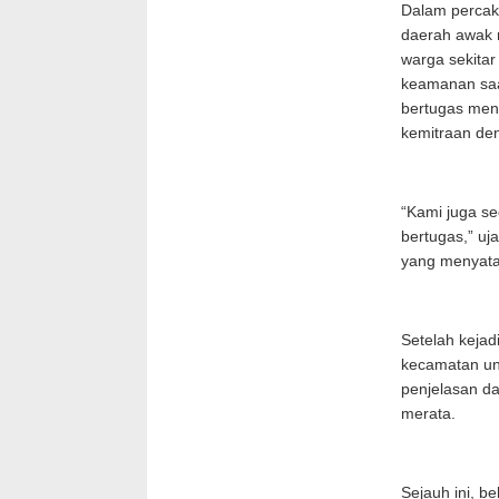
Dalam percaka
daerah awak 
warga sekitar
keamanan saa
bertugas men
kemitraan deng
“Kami juga s
bertugas,” uj
yang menyatak
Setelah kejad
kecamatan un
penjelasan da
merata.
Sejauh ini, b