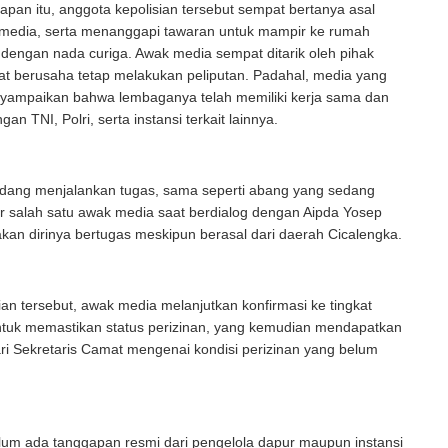
pan itu, anggota kepolisian tersebut sempat bertanya asal
media, serta menanggapi tawaran untuk mampir ke rumah
 dengan nada curiga. Awak media sempat ditarik oleh pihak
t berusaha tetap melakukan peliputan. Padahal, media yang
yampaikan bahwa lembaganya telah memiliki kerja sama dan
an TNI, Polri, serta instansi terkait lainnya.
edang menjalankan tugas, sama seperti abang yang sedang
ar salah satu awak media saat berdialog dengan Aipda Yosep
an dirinya bertugas meskipun berasal dari daerah Cicalengka.
ian tersebut, awak media melanjutkan konfirmasi ke tingkat
tuk memastikan status perizinan, yang kemudian mendapatkan
ri Sekretaris Camat mengenai kondisi perizinan yang belum
elum ada tanggapan resmi dari pengelola dapur maupun instansi