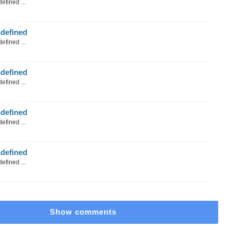
efined ...
defined
efined ...
defined
efined ...
defined
efined ...
defined
efined ...
Show comments