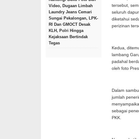
tersebut, sem
Video, Dugaan Limbah
Laundry Jeans Cemari
seluruh dapu
Sungai Pekalongan, LPK-
diketahui se
RI Dan GMOCT Desak
perizinan ters
KLH, Polri Hingga
Kejaksaan Bertindak
Tegas
Kedua, ditem
lambang Garud
padahal berda
oleh foto Pre
Dalam sambu
jumlah pener
menyampaikan 
sebagai pener
PKK.