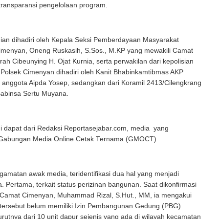
 transparansi pengelolaan program.
ian dihadiri oleh Kepala Seksi Pemberdayaan Masyarakat
menyan, Oneng Ruskasih, S.Sos., M.KP yang mewakili Camat
ah Cibeunying H. Ojat Kurnia, serta perwakilan dari kepolisian
 Polsek Cimenyan dihadiri oleh Kanit Bhabinkamtibmas AKP
 anggota Aipda Yosep, sedangkan dari Koramil 2413/Cilengkrang
 Babinsa Sertu Muyana.
 di dapat dari Redaksi Reportasejabar.com, media yang
 Gabungan Media Online Cetak Ternama (GMOCT)
ngamatan awak media, teridentifikasi dua hal yang menjadi
. Pertama, terkait status perizinan bangunan. Saat dikonfirmasi
s Camat Cimenyan, Muhammad Rizal, S.Hut., MM, ia mengakui
tersebut belum memiliki Izin Pembangunan Gedung (PBG).
utnya dari 10 unit dapur sejenis yang ada di wilayah kecamatan