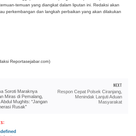
it temuan-temuan yang diangkat dalam liputan ini. Redaksi akan
au perkembangan dan langkah perbaikan yang akan dilakukan
daksi Reportasejabar.com)
NEXT
a Soroti Maraknya
Respon Cepat Polsek Ciranjang,
dan Miras di Pemalang,
Menindak Lanjuti Aduan
 Abdul Mughits: “Jangan
Masyarakat
nerasi Rusak”
s:
defined