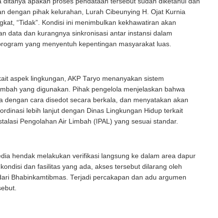
 ditanya apakah proses pendataan tersebut sudah diketahui dan
an dengan pihak kelurahan, Lurah Cibeunying H. Ojat Kurnia
kat, “Tidak”. Kondisi ini menimbulkan kekhawatiran akan
an data dan kurangnya sinkronisasi antar instansi dalam
program yang menyentuh kepentingan masyarakat luas.
erkait aspek lingkungan, AKP Taryo menanyakan sistem
limbah yang digunakan. Pihak pengelola menjelaskan bahwa
la dengan cara disedot secara berkala, dan menyatakan akan
rdinasi lebih lanjut dengan Dinas Lingkungan Hidup terkait
talasi Pengolahan Air Limbah (IPAL) yang sesuai standar.
dia hendak melakukan verifikasi langsung ke dalam area dapur
kondisi dan fasilitas yang ada, akses tersebut dilarang oleh
dari Bhabinkamtibmas. Terjadi percakapan dan adu argumen
sebut.