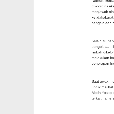
Namun, ketika
dikoordinasik
menjawab sing
ketidakakurat
pengelolaan 
Selain itu, t
pengelolaan 
limbah dikelo
melakukan koo
penerapan Ins
Saat awak me
untuk melihat 
Aipda Yosep 
terkait hal ter