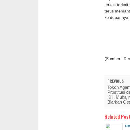
terkait terka
terus memant
ke depannya.
(Sumber ' Re
PREVIOUS
Tokoh Agam
Prostitusi 
KH. Muhajir
Biarkan Ge
Related Post
un