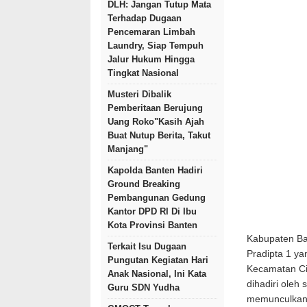
DLH: Jangan Tutup Mata
Terhadap Dugaan
Pencemaran Limbah
Laundry, Siap Tempuh
Jalur Hukum Hingga
Tingkat Nasional
Musteri Dibalik
Pemberitaan Berujung
Uang Roko"Kasih Ajah
Buat Nutup Berita, Takut
Manjang"
Kapolda Banten Hadiri
Ground Breaking
Pembangunan Gedung
Kantor DPD RI Di Ibu
Kota Provinsi Banten
Kabupaten Ba
Terkait Isu Dugaan
Pradipta 1 ya
Pungutan Kegiatan Hari
Kecamatan Ci
Anak Nasional, Ini Kata
dihadiri oleh
Guru SDN Yudha
memunculkan p