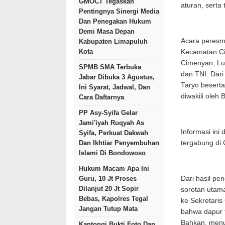
GMOCT Tegaskan
aturan, serta
Pentingnya Sinergi Media
Dan Penegakan Hukum
Demi Masa Depan
Acara peresm
Kabupaten Limapuluh
Kota
Kecamatan Ci
Cimenyan, Lur
SPMB SMA Terbuka
dan TNI. Dari
Jabar Dibuka 3 Agustus,
Taryo beserta
Ini Syarat, Jadwal, Dan
diwakili oleh
Cara Daftarnya
PP Asy-Syifa Gelar
Jami'iyah Ruqyah As
Informasi ini
Syifa, Perkuat Dakwah
Dan Ikhtiar Penyembuhan
tergabung di
Islami Di Bondowoso
Hukum Macam Apa Ini
Guru, 10 Jt Proses
Dari hasil pe
Dilanjut 20 Jt Sopir
sorotan utama
Bebas, Kapolres Tegal
ke Sekretari
Jangan Tutup Mata
bahwa dapur 
Bahkan, menur
Kantongi Bukti Foto Dan