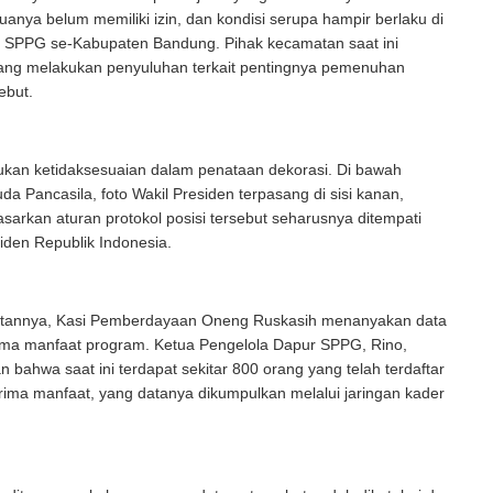
uanya belum memiliki izin, dan kondisi serupa hampir berlaku di
r SPPG se-Kabupaten Bandung. Pihak kecamatan saat ini
dang melakukan penyuluhan terkait pentingnya pemenuhan
ebut.
ukan ketidaksesuaian dalam penataan dekorasi. Di bawah
a Pancasila, foto Wakil Presiden terpasang di sisi kanan,
sarkan aturan protokol posisi tersebut seharusnya ditempati
siden Republik Indonesia.
tannya, Kasi Pemberdayaan Oneng Ruskasih menanyakan data
ima manfaat program. Ketua Pengelola Dapur SPPG, Rino,
bahwa saat ini terdapat sekitar 800 orang yang telah terdaftar
ima manfaat, yang datanya dikumpulkan melalui jaringan kader