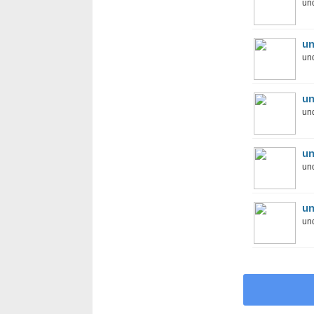
und
un
und
un
und
un
und
un
und