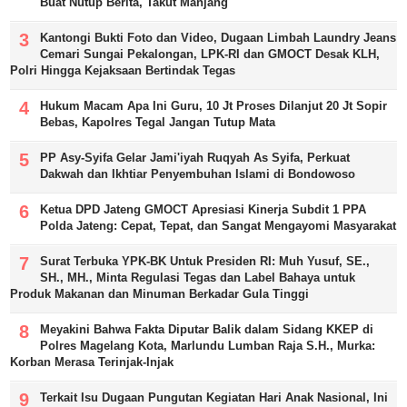
Buat Nutup Berita, Takut Manjang"
Kantongi Bukti Foto dan Video, Dugaan Limbah Laundry Jeans
Cemari Sungai Pekalongan, LPK-RI dan GMOCT Desak KLH,
Polri Hingga Kejaksaan Bertindak Tegas
Hukum Macam Apa Ini Guru, 10 Jt Proses Dilanjut 20 Jt Sopir
Bebas, Kapolres Tegal Jangan Tutup Mata
PP Asy-Syifa Gelar Jami'iyah Ruqyah As Syifa, Perkuat
Dakwah dan Ikhtiar Penyembuhan Islami di Bondowoso
Ketua DPD Jateng GMOCT Apresiasi Kinerja Subdit 1 PPA
Polda Jateng: Cepat, Tepat, dan Sangat Mengayomi Masyarakat
Surat Terbuka YPK-BK Untuk Presiden RI: Muh Yusuf, SE.,
SH., MH., Minta Regulasi Tegas dan Label Bahaya untuk
Produk Makanan dan Minuman Berkadar Gula Tinggi
Meyakini Bahwa Fakta Diputar Balik dalam Sidang KKEP di
Polres Magelang Kota, Marlundu Lumban Raja S.H., Murka:
Korban Merasa Terinjak-Injak
Terkait Isu Dugaan Pungutan Kegiatan Hari Anak Nasional, Ini