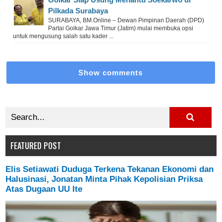
Pilkada Surabaya
SURABAYA, BM.Online – Dewan Pimpinan Daerah (DPD)
Partai Golkar Jawa Timur (Jatim) mulai membuka opsi
untuk mengusung salah satu kader ...
Show comments
FEATURED POST
Elis Setiawati Duduga Terkena Tekanan Ekonomi dan
Halusinasi, Jonatan Minta Pihak Kepolisian Priksa
Atas Dugaan UU Ite