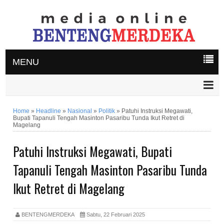
MENU
Home
»
Headline
»
Nasional
»
Politik
»
Patuhi Instruksi Megawati,
Bupati Tapanuli Tengah Masinton Pasaribu Tunda Ikut Retret di
Magelang
Patuhi Instruksi Megawati, Bupati
Tapanuli Tengah Masinton Pasaribu Tunda
Ikut Retret di Magelang
BENTENGMERDEKA
Sabtu, 22 Februari 2025