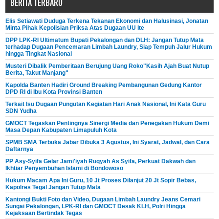
BERITA TERBARU
Elis Setiawati Duduga Terkena Tekanan Ekonomi dan Halusinasi, Jonatan
Minta Pihak Kepolisian Priksa Atas Dugaan UU Ite
DPP LPK-RI Ultimatum Bupati Pekalongan dan DLH: Jangan Tutup Mata
terhadap Dugaan Pencemaran Limbah Laundry, Siap Tempuh Jalur Hukum
hingga Tingkat Nasional
Musteri Dibalik Pemberitaan Berujung Uang Roko"Kasih Ajah Buat Nutup
Berita, Takut Manjang"
Kapolda Banten Hadiri Ground Breaking Pembangunan Gedung Kantor
DPD RI di Ibu Kota Provinsi Banten
Terkait Isu Dugaan Pungutan Kegiatan Hari Anak Nasional, Ini Kata Guru
SDN Yudha
GMOCT Tegaskan Pentingnya Sinergi Media dan Penegakan Hukum Demi
Masa Depan Kabupaten Limapuluh Kota
SPMB SMA Terbuka Jabar Dibuka 3 Agustus, Ini Syarat, Jadwal, dan Cara
Daftarnya
PP Asy-Syifa Gelar Jami'iyah Ruqyah As Syifa, Perkuat Dakwah dan
Ikhtiar Penyembuhan Islami di Bondowoso
Hukum Macam Apa Ini Guru, 10 Jt Proses Dilanjut 20 Jt Sopir Bebas,
Kapolres Tegal Jangan Tutup Mata
Kantongi Bukti Foto dan Video, Dugaan Limbah Laundry Jeans Cemari
Sungai Pekalongan, LPK-RI dan GMOCT Desak KLH, Polri Hingga
Kejaksaan Bertindak Tegas