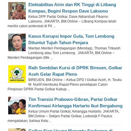
Elektabilitas Airin dan RK Tinggi di Litbang
Kompas, Begini Respon Dave Laksono
Ketua DPP Partai Golkar, Dave Akbarshah Fikarno
Laksono. JAKARTA, BM.Online – Litbang Kompas telah
merilis calon potensial di Pil ...
Kasus Korupsi Impor Gula, Tom Lembong
Dituntut Tujuh Tahun Penjara
Mantan Menteri Perdagangan (Mendag), Thomas Trikasih
Lembong atau Tom Lembong. JAKARTA, BM.Online –
Menteri Perdagangan (Me ...
Raih Sembilan Kursi di DPRK Bireuen, Golkar
Aceh Gelar Rapat Pleno
BIREUEN, BM.Online – Ketua DPD I Golkar Aceh, H. Teuku
M. Nurlif membuka Rapat Pleno penetapan Calon
Pimpinan DPRK Partai Golkar Kabup ...
Tim Transisi Prabowo-Gibran, Partai Golkar
Konfirmasi Airlangga Hartarto Ikut Bergabung
Ketua Umum Partai Golkar, Airlangga Hartarto. JAKARTA,
BM.Online – Sekjen Partai Golkar, Lodewijk F Paulus
mengatakan, bahwa Ketu ...
Golkar Siap Usung Menantu Soekarwo di