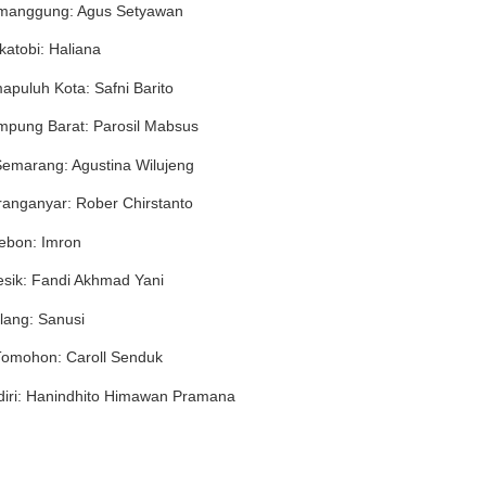
emanggung: Agus Setyawan
katobi: Haliana
mapuluh Kota: Safni Barito
ampung Barat: Parosil Mabsus
 Semarang: Agustina Wilujeng
ranganyar: Rober Chirstanto
rebon: Imron
esik: Fandi Akhmad Yani
alang: Sanusi
 Tomohon: Caroll Senduk
ediri: Hanindhito Himawan Pramana