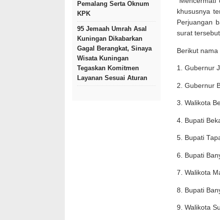
“Mencermati d
Pemalang Serta Oknum
khususnya ter
KPK
Perjuangan ba
95 Jemaah Umrah Asal
surat tersebut
Kuningan Dikabarkan
Gagal Berangkat, Sinaya
Berikut nama 
Wisata Kuningan
Tegaskan Komitmen
1. Gubernur 
Layanan Sesuai Aturan
2. Gubernur B
3. Walikota B
4. Bupati Be
5. Bupati Tap
6. Bupati Ba
7. Walikota 
8. Bupati Ban
9. Walikota S