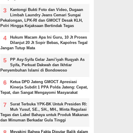
Kantongi Bukti Foto dan Video, Dugaan
Limbah Laundry Jeans Cemari Sungai
Pekalongan, LPK-RI dan GMOCT Desak KLH,
Polri Hingga Kejaksaan Bertindak Tegas
Hukum Macam Apa Ini Guru, 10 Jt Proses
Dilanjut 20 Jt Sopir Bebas, Kapolres Tegal
Jangan Tutup Mata
PP Asy-Syifa Gelar Jami'iyah Ruqyah As
Syifa, Perkuat Dakwah dan Ikhtiar
Penyembuhan Islami di Bondowoso
Ketua DPD Jateng GMOCT Apresiasi
Kinerja Subdit 1 PPA Polda Jateng: Cepat,
Tepat, dan Sangat Mengayomi Masyarakat
Surat Terbuka YPK-BK Untuk Presiden RI:
Muh Yusuf, SE., SH., MH., Minta Regulasi
Tegas dan Label Bahaya untuk Produk Makanan
dan Minuman Berkadar Gula Tinggi
Meyakini Bahwa Fakta Diputar Balik dalam