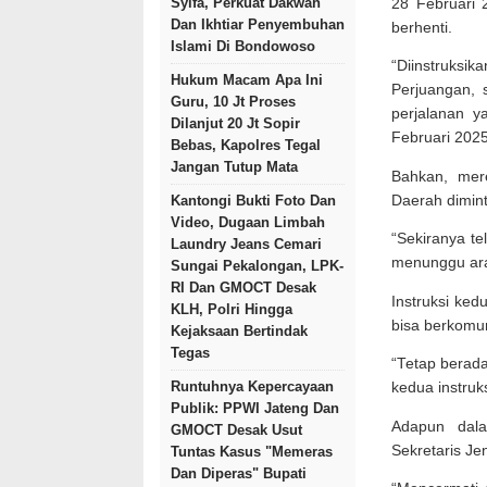
Syifa, Perkuat Dakwah
28 Februari 
Dan Ikhtiar Penyembuhan
berhenti.
Islami Di Bondowoso
“Diinstruksi
Hukum Macam Apa Ini
Perjuangan,
Guru, 10 Jt Proses
perjalanan y
Dilanjut 20 Jt Sopir
Februari 2025
Bebas, Kapolres Tegal
Jangan Tutup Mata
Bahkan, mere
Daerah dimint
Kantongi Bukti Foto Dan
Video, Dugaan Limbah
“Sekiranya t
Laundry Jeans Cemari
menunggu arah
Sungai Pekalongan, LPK-
RI Dan GMOCT Desak
Instruksi ked
KLH, Polri Hingga
bisa berkomun
Kejaksaan Bertindak
Tegas
“Tetap berada
Runtuhnya Kepercayaan
kedua instruks
Publik: PPWI Jateng Dan
Adapun dala
GMOCT Desak Usut
Sekretaris Je
Tuntas Kasus "Memeras
Dan Diperas" Bupati