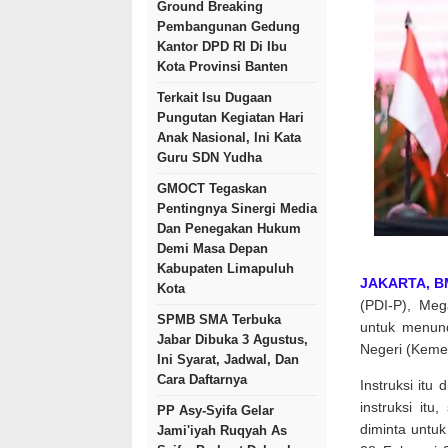
Ground Breaking
Pembangunan Gedung
Kantor DPD RI Di Ibu
Kota Provinsi Banten
Terkait Isu Dugaan
Pungutan Kegiatan Hari
Anak Nasional, Ini Kata
Guru SDN Yudha
GMOCT Tegaskan
Pentingnya Sinergi Media
Dan Penegakan Hukum
Demi Masa Depan
Kabupaten Limapuluh
JAKARTA, B
Kota
(PDI-P), Meg
SPMB SMA Terbuka
untuk menund
Jabar Dibuka 3 Agustus,
Negeri (Keme
Ini Syarat, Jadwal, Dan
Cara Daftarnya
Instruksi itu
instruksi it
PP Asy-Syifa Gelar
diminta untuk
Jami'iyah Ruqyah As