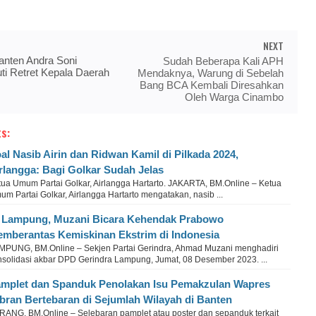
NEXT
anten Andra Soni
Sudah Beberapa Kali APH
uti Retret Kepala Daerah
Mendaknya, Warung di Sebelah
Bang BCA Kembali Diresahkan
Oleh Warga Cinambo
s:
al Nasib Airin dan Ridwan Kamil di Pilkada 2024,
rlangga: Bagi Golkar Sudah Jelas
tua Umum Partai Golkar, Airlangga Hartarto. JAKARTA, BM.Online – Ketua
m Partai Golkar, Airlangga Hartarto mengatakan, nasib ...
 Lampung, Muzani Bicara Kehendak Prabowo
mberantas Kemiskinan Ekstrim di Indonesia
MPUNG, BM.Online – Sekjen Partai Gerindra, Ahmad Muzani menghadiri
nsolidasi akbar DPD Gerindra Lampung, Jumat, 08 Desember 2023. ...
mplet dan Spanduk Penolakan Isu Pemakzulan Wapres
bran Bertebaran di Sejumlah Wilayah di Banten
RANG, BM.Online – Selebaran pamplet atau poster dan sepanduk terkait