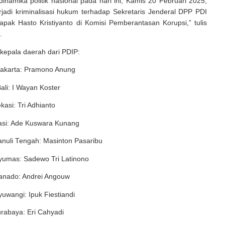
inamika politik nasional pada hari ini, Kamis 20 Februari 2025,
jadi kriminalisasi hukum terhadap Sekretaris Jenderal DPP PDI
pak Hasto Kristiyanto di Komisi Pemberantasan Korupsi,” tulis
.
kepala daerah dari PDIP:
Jakarta: Pramono Anung
ali: I Wayan Koster
ekasi: Tri Adhianto
kasi: Ade Kuswara Kunang
anuli Tengah: Masinton Pasaribu
nyumas: Sadewo Tri Latinono
Manado: Andrei Angouw
yuwangi: Ipuk Fiestiandi
urabaya: Eri Cahyadi