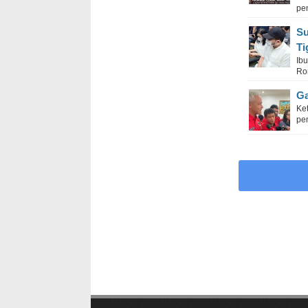
pe
Su
Ti
Ib
Ron
Ga
Ke
pem