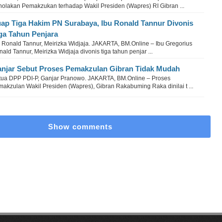
nolakan Pemakzukan terhadap Wakil Presiden (Wapres) RI Gibran ...
ap Tiga Hakim PN Surabaya, Ibu Ronald Tannur Divonis
ga Tahun Penjara
u Ronald Tannur, Meirizka Widjaja. JAKARTA, BM.Online – Ibu Gregorius
ald Tannur, Meirizka Widjaja divonis tiga tahun penjar ...
njar Sebut Proses Pemakzulan Gibran Tidak Mudah
tua DPP PDI-P, Ganjar Pranowo. JAKARTA, BM.Online – Proses
akzulan Wakil Presiden (Wapres), Gibran Rakabuming Raka dinilai t ...
Show comments