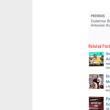
PREVIOUS
Gubernur B
Antusias Ik
Related Post
So
Ai
Ke
Umu
Di
Me
LA
ko
Pa
Gi
SE