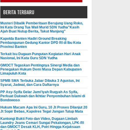
BERITA TERBARU
Musteri Dibalik Pemberitaan Berujung Uang Roko,
Ini Kata Orang Tua Wali Murid SDN Yudha"Kasih
Ajah Buat Nutup Berita, Takut Manjang"
Kapolda Banten Hadiri Ground Breaking
Pembangunan Gedung Kantor DPD RI di Ibu Kota
Provinsi Banten
Terkait Isu Dugaan Pungutan Kegiatan Hari Anak
Nasional, Ini Kata Guru SDN Yudha
GMOCT Tegaskan Pentingnya Sinergi Media dan
Penegakan Hukum Demi Masa Depan Kabupaten
Limapuluh Kota
SPMB SMA Terbuka Jabar Dibuka 3 Agustus, Ini
Syarat, Jadwal, dan Cara Daftarnya
PP Asy-Syifa Gelar Jami'iyah Ruqyah As Syifa,
Perkuat Dakwah dan Ikhtiar Penyembuhan Islami di
Bondowoso
Hukum Macam Apa Ini Guru, 10 Jt Proses Dilanjut 20
Jt Sopir Bebas, Kapolres Tegal Jangan Tutup Mata
Kantongi Bukti Foto dan Video, Dugaan Limbah
Laundry Jeans Cemari Sungai Pekalongan, LPK-RI
dan GMOCT Desak KLH, Polri Hingga Kejaksaan