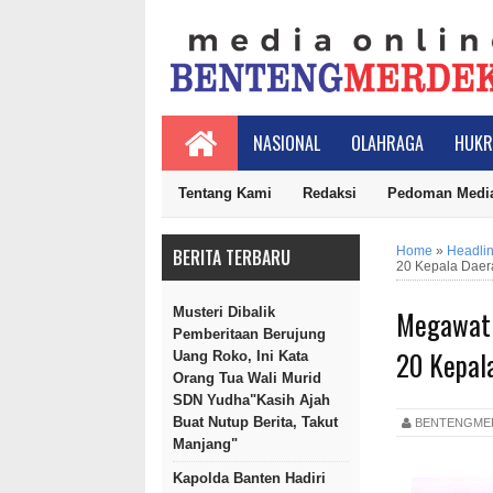
NASIONAL
OLAHRAGA
HUKR
Tentang Kami
Redaksi
Pedoman Media
Home
»
Headli
BERITA TERBARU
20 Kepala Daer
Megawati 
Musteri Dibalik
Pemberitaan Berujung
20 Kepal
Uang Roko, Ini Kata
Orang Tua Wali Murid
SDN Yudha"Kasih Ajah
Buat Nutup Berita, Takut
BENTENGM
Manjang"
Kapolda Banten Hadiri